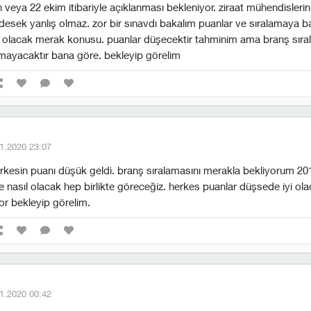
n veya 22 ekim itibariyle açıklanması bekleniyor. ziraat mühendislerin
desek yanlış olmaz. zor bir sınavdı bakalım puanlar ve sıralamaya b
 olacak merak konusu. puanlar düşecektir tahminim ama branş sır
mayacaktır bana göre. bekleyip görelim
1.2020 23:07
rkesin puanı düşük geldi. branş sıralamasını merakla bekliyorum 201
 nasıl olacak hep birlikte göreceğiz. herkes puanlar düşsede iyi ol
or bekleyip görelim.
1.2020 00:42