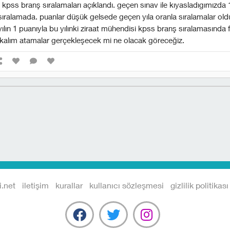
e kpss branş sıralamaları açıklandı. geçen sınav ile kıyasladıgımızda 1
sıralamada. puanlar düşük gelsede geçen yıla oranla sıralamalar old
ılın 1 puanıyla bu yılınki ziraat mühendisi kpss branş sıralamasında 
kalım atamalar gerçekleşecek mi ne olacak göreceğiz.
i.net
iletişim
kurallar
kullanıcı sözleşmesi
gizlilik politikası