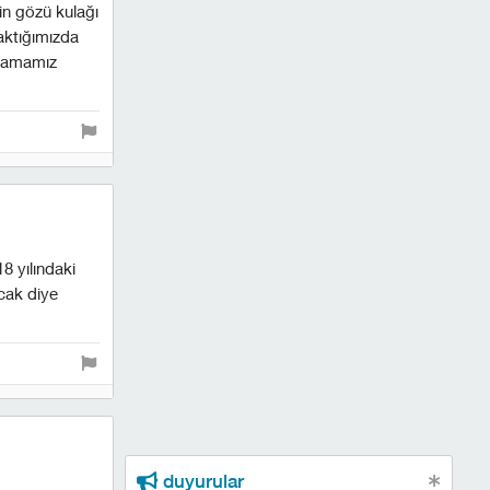
in gözü kulağı
aktığımızda
alamamız
8 yılındaki
acak diye
duyurular