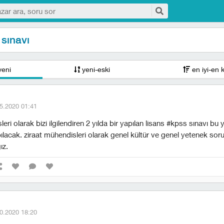
sınavı
yeni
yeni-eski
en iyi-en 
5.2020 01:41
eri olarak bizi ilgilendiren 2 yılda bir yapılan lisans #kpss sınavı bu yı
lacak. ziraat mühendisleri olarak genel kültür ve genel yetenek sor
ız.
0.2020 18:20