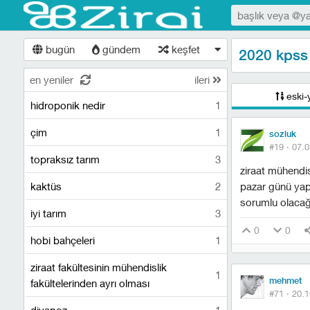
bugün
gündem
keşfet
2020 kpss 
en yeniler
ileri
eski-
hidroponik nedir
1
çim
1
sozluk
#19 ·
07.0
topraksız tarım
3
ziraat mühendisl
kaktüs
2
pazar günü yapı
sorumlu olacağ
i̇yi tarım
3
0
0
hobi bahçeleri
1
ziraat fakültesinin mühendislik
1
mehmet
fakültelerinden ayrı olması
#71 ·
20.1
diyapoz
1