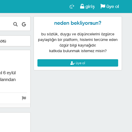
giriş
üye ol
neden bekliyorsun?
bu sözlük, duygu ve düşüncelerini özgürce
paylaştığın bir platform, hislerini tercüme eden
kötü
özgür bilgi kaynağıdır.
katkıda bulunmak istemez misin?
üye ol
l 6 eylül
ularından