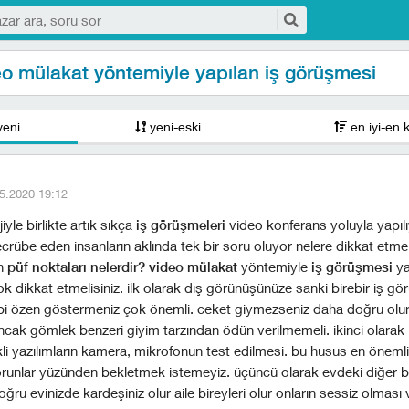
eo mülakat yöntemiyle yapılan iş görüşmesi
yeni
yeni-eski
en iyi-en 
5.2020 19:12
iyle birlikte artık sıkça
iş görüşmeleri
video konferans yoluyla yapılı
crübe eden insanların aklında tek bir soru oluyor nelere dikkat etme
in
püf noktaları nelerdir?
video mülakat
yöntemiyle
iş görüşmesi
ya
k dikkat etmelisiniz. ilk olarak dış görünüşünüze sanki birebir iş g
i özen göstermeniz çok önemli. ceket giymezseniz daha doğru olu
cak gömlek benzeri giyim tarzından ödün verilmemeli. ikinci olarak 
ekli yazılımların kamera, mikrofonun test edilmesi. bu husus en önemli
orunlar yüzünden bekletmek istemeyiz. üçüncü olarak evdeki diğer bi
doğru evinizde kardeşiniz olur aile bireyleri olur onların sessiz olması