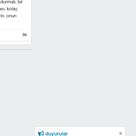
durmalı. bir
sı. kolay
yin. onun
duyurular