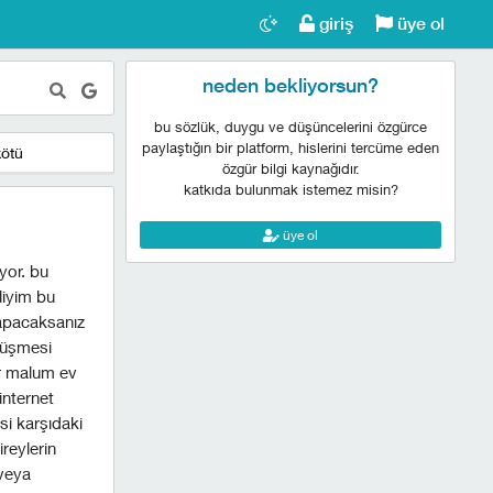
giriş
üye ol
neden bekliyorsun?
bu sözlük, duygu ve düşüncelerini özgürce
paylaştığın bir platform, hislerini tercüme eden
kötü
özgür bilgi kaynağıdır.
katkıda bulunmak istemez misin?
üye ol
yor. bu
liyim bu
pacaksanız
örüşmesi
r malum ev
internet
si karşıdaki
reylerin
 veya