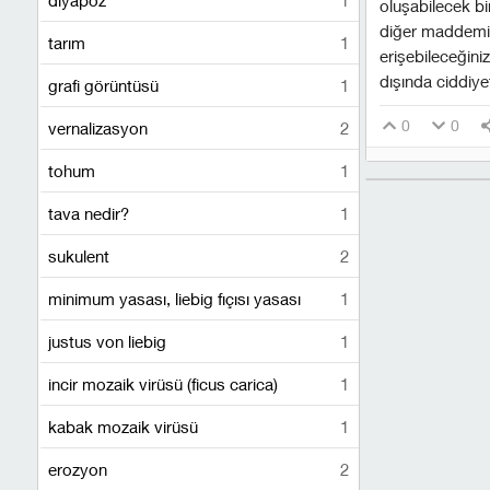
oluşabilecek bir
diğer maddemi
tarım
1
erişebileceğini
dışında ciddiyet
grafi görüntüsü
1
0
0
vernalizasyon
2
tohum
1
tava nedir?
1
sukulent
2
minimum yasası, liebig fıçısı yasası
1
justus von liebig
1
i̇ncir mozaik virüsü (ficus carica)
1
kabak mozaik virüsü
1
erozyon
2