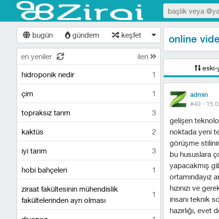
bugün
gündem
keşfet
online vid
en yeniler
ileri
eski-
hidroponik nedir
1
çim
1
admin
#40 ·
15.0
topraksız tarım
3
gelişen teknoloj
kaktüs
2
noktada yeni te
görüşme stilin
i̇yi tarım
3
bu hususlara ço
yapacakmış gib
hobi bahçeleri
1
ortamındayız an
hızınızı ve ger
ziraat fakültesinin mühendislik
1
insanı teknik s
fakültelerinden ayrı olması
hazırlığı, evet 
diyapoz
1