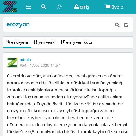
giriş
üye ol
erozyon
eski-yeni
yeni-eski
en iyi-en kötü
admin
#54 ·
17.06.2020 14:57
ülkemizin ve dünyanın önüne geçilmesi gereken en önemli
sorunlarından biridir. özellikle
endüstriyel tarım'
ın yapıldığı
toprakların sık işleniyor olması, örtüsüz kalan toprağın
zamanla taşınmasına neden olur. yeryüzünde ekili alanlara
baktığımızda dünyada % 40, türkiye’de % 59 oranında bir
erozyon
söz konusu. dolayısıyla
üst toprağın
zaman
içerisinde kaybediliyor olması beraberinde veriminde
düşmesine neden oluyor. erozyondan kaynaklı olarak her yıl
türkiye’de 0,8 mm civarında bir üst
toprak kaybı
söz konusu