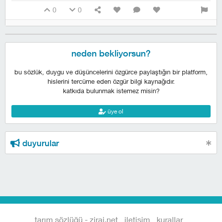
0
0
neden bekliyorsun?
bu sözlük, duygu ve düşüncelerini özgürce paylaştığın bir platform,
hislerini tercüme eden özgür bilgi kaynağıdır.
katkıda bulunmak istemez misin?
üye ol
duyurular
tarım sözlüğü - zirai.net
iletişim
kurallar