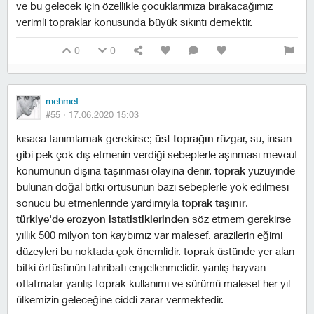
ve bu gelecek için özellikle çocuklarımıza bırakacağımız
verimli topraklar konusunda büyük sıkıntı demektir.
0
0
mehmet
#55 ·
17.06.2020 15:03
kısaca tanımlamak gerekirse;
üst toprağın
rüzgar, su, insan
gibi pek çok dış etmenin verdiği sebeplerle aşınması mevcut
konumunun dışına taşınması olayına denir.
toprak
yüzüyinde
bulunan doğal bitki örtüsünün bazı sebeplerle yok edilmesi
sonucu bu etmenlerinde yardımıyla
toprak taşınır
.
türkiye'de erozyon istatistiklerinden
söz etmem gerekirse
yıllık 500 milyon ton kaybımız var malesef. arazilerin eğimi
düzeyleri bu noktada çok önemlidir. toprak üstünde yer alan
bitki örtüsünün tahribatı engellenmelidir. yanlış hayvan
otlatmalar yanlış toprak kullanımı ve sürümü malesef her yıl
ülkemizin geleceğine ciddi zarar vermektedir.