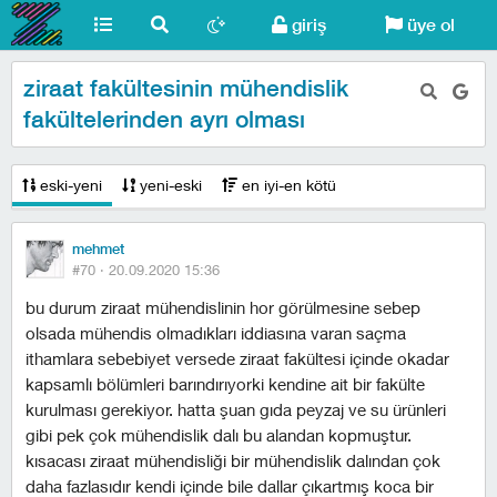
giriş
üye ol
ziraat fakültesinin mühendislik
fakültelerinden ayrı olması
eski-yeni
yeni-eski
en iyi-en kötü
mehmet
#70 ·
20.09.2020 15:36
bu durum ziraat mühendislinin hor görülmesine sebep
olsada mühendis olmadıkları iddiasına varan saçma
ithamlara sebebiyet versede ziraat fakültesi içinde okadar
kapsamlı bölümleri barındırıyorki kendine ait bir fakülte
kurulması gerekiyor. hatta şuan gıda peyzaj ve su ürünleri
gibi pek çok mühendislik dalı bu alandan kopmuştur.
kısacası ziraat mühendisliği bir mühendislik dalından çok
daha fazlasıdır kendi içinde bile dallar çıkartmış koca bir