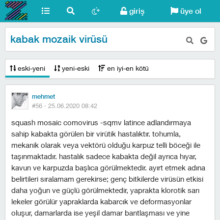
giriş
üye ol
kabak mozaik virüsü
eski-yeni
yeni-eski
en iyi-en kötü
mehmet
#56 ·
25.06.2020 08:42
squash mosaic comovirus -sqmv latince adlandırmaya
sahip kabakta görülen bir virütik hastalıktır. tohumla,
mekanik olarak veya vektörü olduğu karpuz telli böceği ile
taşınmaktadır. hastalık sadece kabakta değil ayrıca hıyar,
kavun ve karpuzda başlıca görülmektedir. ayırt etmek adına
belirtileri sıralamam gerekirse; genç bitkilerde virüsün etkisi
daha yoğun ve güçlü görülmektedir, yaprakta klorotik sarı
lekeler görülür yapraklarda kabarcık ve deformasyonlar
oluşur, damarlarda ise yeşil damar bantlaşması ve yine