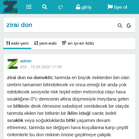
giriş
üye ol
zirai don
eski-yeni
yeni-eski
en iyi-en kötü
admin
#33 ·
10.05.2020 17:59
zirai don ne demektir;
tarımda en büyük risklerden biri olan
üretimi tamamen bitirebilecek ve onca emeği bir anda yok
edebilecek seviyede risk teşkil eden metoroloji olayı hava
sıcaklığının 0°c derecenin altına düşmesiyle meydana gelen
ve
bitkinin
direk ölmesine sebebiyet verebilecek bir olaydır.
tarımda ekilen her bitkinin bir
iklim isteği
vardır. belirli
sıcaklık
veya soğukluklarda
bitki
yaşamını devam
ettiremez. tarımda ise değişen hava koşullarına karşı çeşitli
önlemlerle bu don riskinin önüne geçilmeye çalışılır.