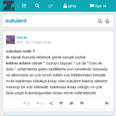
giriş
üye ol
sukulent
toprak
#78 ·
02.11.2020 22:42
sukulent nedir ?
ilk olarak bunuda eklemek gerek sevgili sözlük
kelime anlamı
olarak ‘’ özsuyu taşıyan ‘’ ya da ‘’özsu ile
dolu ‘’ anlamlarına gelen özelliklerle son senelerde dünyada
ve ülkemizde en çok tercih edilen süs bitkilerinden birisidir.
evde bakılması oldukça kolay olan sukulent kaktüs ailesine
mensup bir süs bitkisidir. bakılması kolay olduğu ve çok
fazla çeşiti bulunduğundan dolayı tercih edilmektedir.
0
0