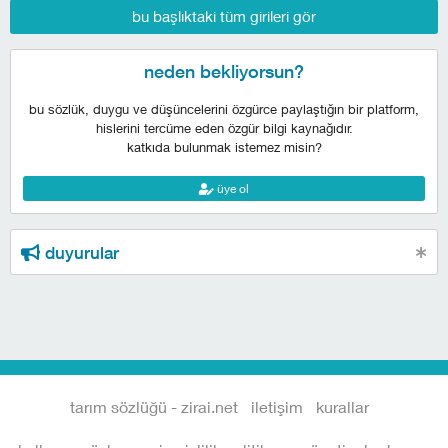
bu başlıktaki tüm girileri gör
neden bekliyorsun?
bu sözlük, duygu ve düşüncelerini özgürce paylaştığın bir platform,
hislerini tercüme eden özgür bilgi kaynağıdır.
katkıda bulunmak istemez misin?
üye ol
duyurular
tarım sözlüğü - zirai.net
iletişim
kurallar