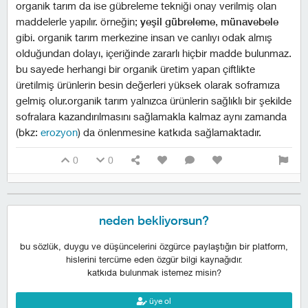
organik tarım da ise gübreleme tekniği onay verilmiş olan
maddelerle yapılır. örneğin;
yeşil gübreleme
,
münavebele
gibi. organik tarım merkezine insan ve canlıyı odak almış
olduğundan dolayı, içeriğinde zararlı hiçbir madde bulunmaz.
bu sayede herhangi bir organik üretim yapan çiftlikte
üretilmiş ürünlerin besin değerleri yüksek olarak soframıza
gelmiş olur.organik tarım yalnızca ürünlerin sağlıklı bir şekilde
sofralara kazandırılmasını sağlamakla kalmaz aynı zamanda
(bkz:
erozyon
) da önlenmesine katkıda sağlamaktadır.
0
0
neden bekliyorsun?
bu sözlük, duygu ve düşüncelerini özgürce paylaştığın bir platform,
hislerini tercüme eden özgür bilgi kaynağıdır.
katkıda bulunmak istemez misin?
üye ol