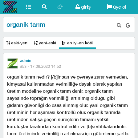
giriş
üye ol
organik tarım
eski-yeni
yeni-eski
en iyi-en kötü
admin
#53 ·
17.06.2020 14:52
organik tarım nedir?
[/b]i̇nsan ve çevreye zarar vermeden,
kimyasal kullanmadan verimliliğe dayalı olarak yapılan
üretim modeline
organik tarım denir.
organik tarım
sayesinde toprağın verimliliği artırılmış olduğu gibi
gıdanın güvenliği de esas alınmış olur. yani organik tarım
üretiminin her aşaması kontrollü olur. organik tarımda
üretimden satışa geçen süreçlerin tamamı yetkili
kuruluşlar tarafından kontrol edilir ve [b]sertifikalandırılır.
tarım üretiminde verimliliğin artırılması için
gübreleme
şarttır.