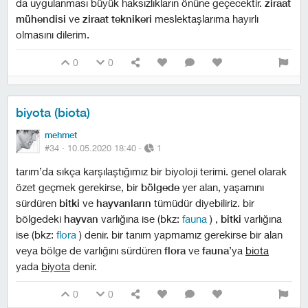
da uygulanması büyük haksızlıkların önüne geçecektir.
ziraat
mühendisi
ve
ziraat teknikeri
meslektaşlarıma hayırlı
olmasını dilerim.
0
0
biyota (biota)
mehmet
#34 ·
10.05.2020 18:40
·
1
tarım’da sıkça karşılaştığımız bir biyoloji terimi. genel olarak
özet geçmek gerekirse, bir
bölgede
yer alan, yaşamını
sürdüren
bitki
ve
hayvanların
tümüdür diyebiliriz. bir
bölgedeki
hayvan
varlığına ise (bkz:
fauna
) ,
bitki
varlığına
ise (bkz:
flora
) denir. bir tanım yapmamız gerekirse bir alan
veya bölge de varlığını sürdüren
flora
ve
fauna
’ya
biota
yada
biyota
denir.
0
0