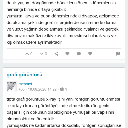
denir. yaşam döngüsünde böceklerin önemli dönemlerinin
herhangi birinde ortaya çıkabilir.
yumurta, larva ve pupa dönemlerindeki diyapoz, gelişmede
duraklama şeklinde görülür. erginlerde ise üremede durma
ve vücut yağının depolanması şeklindedir.yalancı ve gerçek
diyapoz olmak üzere ikiye ayrılır. mevsimsel olarak yaş ve
kış olmak üzere ayrılmaktadır.
0
0
grafi görüntüsü
mehmet
#65 ·
19.08.2020 14:22
·
1
tıpta grafi görüntüsü x-ray ışını yani röntgen görüntülenmesi
ile ortaya konan görüntüyü ifade etmektedir. röntgenin
başarısı için dokunun olabildiğinde yumuşak bir yapısının
olması oldukça önemlidir.
yumuşaklık ne kadar artarsa dokudaki, röntgen sonuçları ise