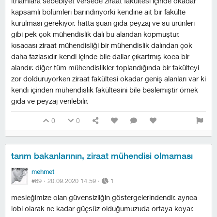
ithamlara sebebiyet versede ziraat fakültesi içinde okadar
kapsamlı bölümleri barındırıyorki kendine ait bir fakülte
kurulması gerekiyor. hatta şuan gıda peyzaj ve su ürünleri
gibi pek çok mühendislik dalı bu alandan kopmuştur.
kısacası ziraat mühendisliği bir mühendislik dalından çok
daha fazlasıdır kendi içinde bile dallar çıkartmış koca bir
alandır. diğer tüm mühendislikler toplandığında bir fakülteyi
zor dolduruyorken ziraat fakültesi okadar geniş alanları var ki
kendi içinden mühendislik fakültesini bile beslemiştir örnek
gıda ve peyzaj verilebilir.
0
0
tarım bakanlarının, ziraat mühendisi olmaması
mehmet
#69 ·
20.09.2020 14:59
·
1
mesleğimize olan güvensizliğin göstergelerindendir. ayrıca
lobi olarak ne kadar güçsüz olduğumuzuda ortaya koyar.