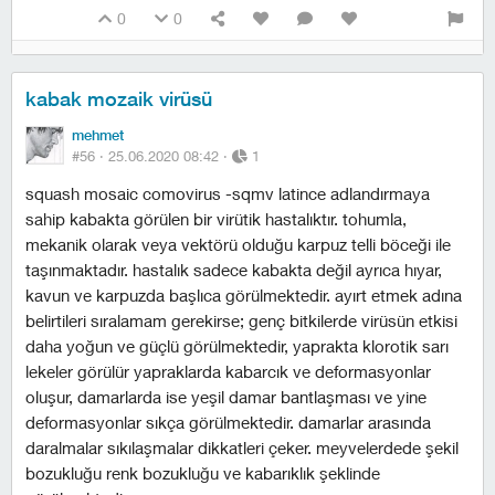
0
0
kabak mozaik virüsü
mehmet
#56 ·
25.06.2020 08:42
·
1
squash mosaic comovirus -sqmv latince adlandırmaya
sahip kabakta görülen bir virütik hastalıktır. tohumla,
mekanik olarak veya vektörü olduğu karpuz telli böceği ile
taşınmaktadır. hastalık sadece kabakta değil ayrıca hıyar,
kavun ve karpuzda başlıca görülmektedir. ayırt etmek adına
belirtileri sıralamam gerekirse; genç bitkilerde virüsün etkisi
daha yoğun ve güçlü görülmektedir, yaprakta klorotik sarı
lekeler görülür yapraklarda kabarcık ve deformasyonlar
oluşur, damarlarda ise yeşil damar bantlaşması ve yine
deformasyonlar sıkça görülmektedir. damarlar arasında
daralmalar sıkılaşmalar dikkatleri çeker. meyvelerdede şekil
bozukluğu renk bozukluğu ve kabarıklık şeklinde