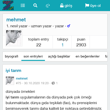
giriş
üye ol
mehmet
1. nesil yazar - uzman yazar - yazar -
toplam entry
takipçi
puan
22
1
2903
biyografi
son entryleri
açtığı başlıklar
en beğenilenler
fav
i̇yi tarım
mehmet
#75 ·
30.10.2020 19:20
·
1
dünyada örnekleri
i̇yi tarım
uygulamalarının da dünyada pek çok örneği
bulunmaktadır. dünya gıda teşkilatı (fao), i̇tu prensiplerini
benimseyerek tarımı daha kaliteli bir noktaya getirebilmiştir.