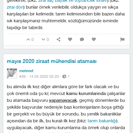
gerekirse; (bkz:
zirai ilaç bayilik ve toptancılık sınavı
) (bkz:
zirai don
) bunlar örnek verilebilir. oldukça yaygın ve sıkça
karşılaşılan bir kelimedir. tarım kelimesinden bile bazen daha
sık karşılaşmanız muhtemeldir. sözlüğümüzünde isminde
taşıdıgı bir tabirdir.
0
0
mayıs 2020 ziraat mühendisi ataması
mehmet
#39 ·
14.05.2020 02:20
·
1
bu alımda ilk kez diğer alımlara göre bir fark olacak ve bu
çok önemli oda şu ki; mevcut
kamu kurumlarında
çalışanlar
bu atamada başvuru
yapamayacak
. geçmiş dönemlerde bu
şekilde başvurular nedeniyle bazı kontenjanların boşa gittiği
bir gerçekti ve bu büyük bir sorundu. bu yenilik bakanlıklar
açısından da bir ilk, bu kuralı ilk kez (bkz:
tarım bakanlığı
)
uygulayacak. diğer kamu kurumlarına da örnek olup onlarda