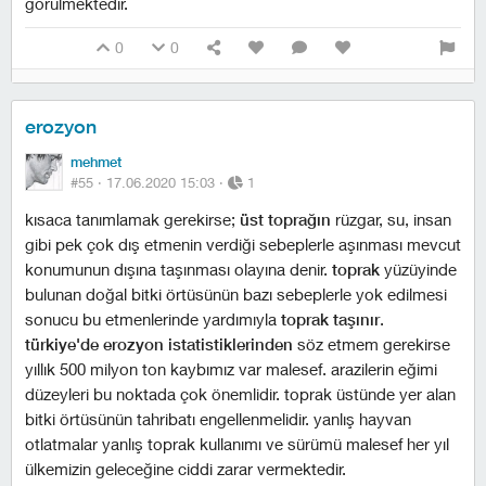
görülmektedir.
0
0
erozyon
mehmet
#55 ·
17.06.2020 15:03
·
1
kısaca tanımlamak gerekirse;
üst toprağın
rüzgar, su, insan
gibi pek çok dış etmenin verdiği sebeplerle aşınması mevcut
konumunun dışına taşınması olayına denir.
toprak
yüzüyinde
bulunan doğal bitki örtüsünün bazı sebeplerle yok edilmesi
sonucu bu etmenlerinde yardımıyla
toprak taşınır
.
türkiye'de erozyon istatistiklerinden
söz etmem gerekirse
yıllık 500 milyon ton kaybımız var malesef. arazilerin eğimi
düzeyleri bu noktada çok önemlidir. toprak üstünde yer alan
bitki örtüsünün tahribatı engellenmelidir. yanlış hayvan
otlatmalar yanlış toprak kullanımı ve sürümü malesef her yıl
ülkemizin geleceğine ciddi zarar vermektedir.