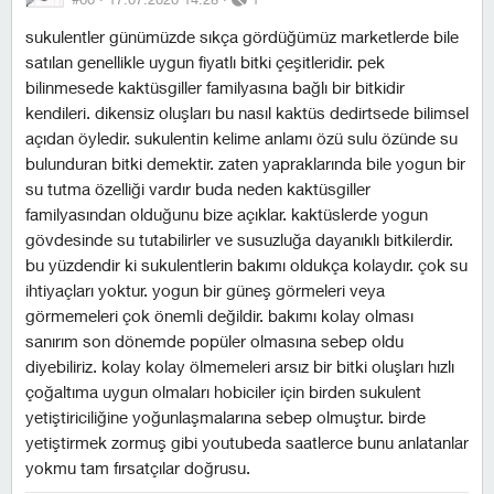
sukulentler günümüzde sıkça gördüğümüz marketlerde bile
satılan genellikle uygun fiyatlı bitki çeşitleridir. pek
bilinmesede kaktüsgiller familyasına bağlı bir bitkidir
kendileri. dikensiz oluşları bu nasıl kaktüs dedirtsede bilimsel
açıdan öyledir. sukulentin kelime anlamı özü sulu özünde su
bulunduran bitki demektir. zaten yapraklarında bile yogun bir
su tutma özelliği vardır buda neden kaktüsgiller
familyasından olduğunu bize açıklar. kaktüslerde yogun
gövdesinde su tutabilirler ve susuzluğa dayanıklı bitkilerdir.
bu yüzdendir ki sukulentlerin bakımı oldukça kolaydır. çok su
ihtiyaçları yoktur. yogun bir güneş görmeleri veya
görmemeleri çok önemli değildir. bakımı kolay olması
sanırım son dönemde popüler olmasına sebep oldu
diyebiliriz. kolay kolay ölmemeleri arsız bir bitki oluşları hızlı
çoğaltıma uygun olmaları hobiciler için birden sukulent
yetiştiriciliğine yoğunlaşmalarına sebep olmuştur. birde
yetiştirmek zormuş gibi youtubeda saatlerce bunu anlatanlar
yokmu tam fırsatçılar doğrusu.