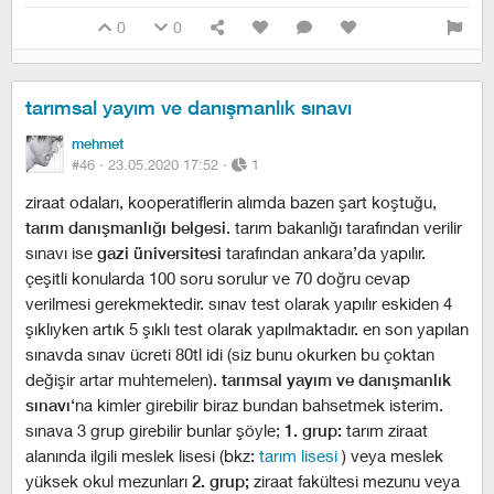
0
0
tarımsal yayım ve danışmanlık sınavı
mehmet
#46 ·
23.05.2020 17:52
·
1
ziraat odaları, kooperatiflerin alımda bazen şart koştuğu,
tarım danışmanlığı belgesi
. tarım bakanlığı tarafından verilir
sınavı ise
gazi üniversitesi
tarafından ankara’da yapılır.
çeşitli konularda 100 soru sorulur ve 70 doğru cevap
verilmesi gerekmektedir. sınav test olarak yapılır eskiden 4
şıklıyken artık 5 şıklı test olarak yapılmaktadır. en son yapılan
sınavda sınav ücreti 80tl idi (siz bunu okurken bu çoktan
değişir artar muhtemelen).
tarımsal yayım ve danışmanlık
sınavı
‘na kimler girebilir biraz bundan bahsetmek isterim.
sınava 3 grup girebilir bunlar şöyle;
1. grup:
tarım ziraat
alanında ilgili meslek lisesi (bkz:
tarım lisesi
) veya meslek
yüksek okul mezunları
2. grup;
ziraat fakültesi mezunu veya