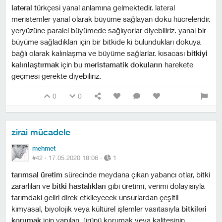
lateral
türkçesi yanal anlamına gelmektedir. lateral
meristemler yanal olarak büyüme sağlayan doku hücreleridir.
yeryüzüne paralel büyümede sağlıyorlar diyebiliriz. yanal bir
büyüme sağladıkları için bir bitkide ki bulundukları dokuya
bağlı olarak kalınlaşma ve büyüme sağlarlar. kısacası
bitkiyi
kalınlaştırmak
için bu
meristamatik dokuların
harekete
geçmesi gerekte diyebiliriz.
0
0
zirai mücadele
mehmet
#42 ·
17.05.2020 18:06
·
1
tarımsal üretim
sürecinde meydana çıkan yabancı otlar, bitki
zararlıları ve
bitki hastalıkları
gibi üretimi, verimi dolayısıyla
tarımdaki geliri direk etkileyecek unsurlardan çeşitli
kimyasal, biyolojik veya kültürel işlemler vasıtasıyla
bitkileri
korumak
için yapılan, ürünü korumak veya kalitesinin