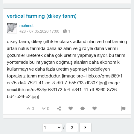
vertical farming (dikey tarım)
mehmet
#23 ·
07.05.2020 17:00
·
1
dikey tarım, dikey çiftlikler olarak adlandırılan vertical farming
artan nufüs tarımda daha az alan ve girdiyle daha verimli
çözümler üreterek daha çok üretim yapmaya itiyor. bu tarım
yöntemide bu ihtiyaçtan doğmuş alanları daha ekonomik
kullanmayı ve daha fazla üretim yapmayı hedefleyen
topraksız tarım metodudur. [image src=i.ibb.co/qmsj889/1-
ee75-da4-7521-41-cd-8-df0-7-b55733-d0307.jpg][image
src=i.ibb.co/sv834y0/83172-fe4-d341-41-df-8260-8726-
bd4-b26-c2.jpg]
0
0
/
2