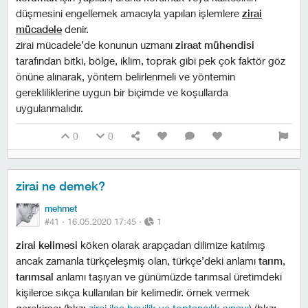
düşmesini engellemek amacıyla yapılan işlemlere
zirai
mücadele
denir.
zirai mücadele’de konunun uzmanı
ziraat mühendisi
tarafından bitki, bölge, iklim, toprak gibi pek çok faktör göz
önüne alınarak, yöntem belirlenmeli ve yöntemin
gerekliliklerine uygun bir biçimde ve koşullarda
uygulanmalıdır.
0
0
zirai ne demek?
mehmet
#41 ·
16.05.2020 17:45
·
1
zirai kelimesi
köken olarak arapçadan dilimize katılmış
ancak zamanla türkçeleşmiş olan, türkçe’deki anlamı
tarım
,
tarımsal
anlamı taşıyan ve günümüzde tarımsal üretimdeki
kişilerce sıkça kullanılan bir kelimedir. örnek vermek