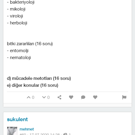
- bakteriyoloji
- mikoloji
- viroloji
- herboloji
bitki zararlıları (16 soru)
- entomolji
- nematoloji
d) mücadele metotları (16 soru)
e) diğer konular (16 soru)
0
0
sukulent
mehmet
#60 ·
17.07.2020 14:28
·
1