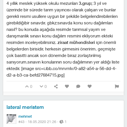
4 yıllık meslek yüksek okulu mezunları
3.grup;
3 yıl ve
üzerinde bir sürede tarım yayıncısı olarak çalışan ve bunlar
gerekli resmi usullere uygun bir şekilde belgelendirebilenlen
girebildiğibir sınavdır. gbkz:sınavda konu soru dağılımları
nasıl? bu konuda aşağıda resimde tarımsal yayım ve
danışmanlık sınavı konu dağılım resmini ekliyorum ekteki
resimden inceleyebilirsiniz.
ziraat mühendisleri
için önemli
belgelerden birisidir. herkesin girmesini öneririm. geçmişte
çok basitti ancak son dönemde biraz zorlaştırılmış
sanıyorum.sınavın konularının soru dağılımının yer aldığı liste
ektedir.
[image src=i.ibb.co/mrvrnlv/0-a82-a54-a-56-dd-4-
d2-a-b3-ca-befd27684715.jpg]
0
0
lateral meristem
mehmet
#43 ·
18.05.2020 21:26
·
1