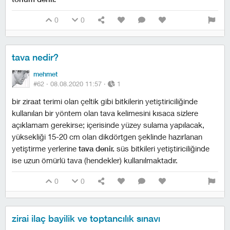
0
0
tava nedir?
mehmet
#62 ·
08.08.2020 11:57
·
1
bir ziraat terimi olan çeltik gibi bitkilerin yetiştiriciliğinde
kullanılan bir yöntem olan tava kelimesini kısaca sizlere
açıklamam gerekirse; i̇çerisinde yüzey sulama yapılacak,
yüksekliği 15-20 cm olan dikdörtgen şeklinde hazırlanan
yetiştirme yerlerine
tava denir.
süs bitkileri yetiştiriciliğinde
ise uzun ömürlü tava (hendekler) kullanılmaktadır.
0
0
zirai ilaç bayilik ve toptancılık sınavı