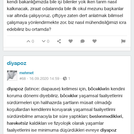
kendi bakanlığımızda bile işi bilenler yok iken tarım nasıl
kalkınacak. ziraat odalarında bile ilk okul mezunu başkanlar
var altında çalışıyoruz. çiftçiye zaten dert anlatmak bilimsel
çalışmaya yönlendirmekte zor. biz nasıl mühendisliğimizi icra
edebiliriz bu ortamda?
0
0
diyapoz
mehmet
#68 ·
16.09.2020 14:59
·
1
diyapoz
(latince: diapause) kelimesi için,
böceklerin
kendini
koruma dönemi diyebiliriz.
böcekler
yaşamsal faaliyetlerini
sürdürmeleri için halihazırda şartların müsait olmadığı
koşullardan kendilerini koruyarak yaşamsal faaliyetlirini
sürdürebilme amacıyla bir süre yaptıkları;
beslenmedikleri
,
hareketsiz
kaldıkları ve fizyolojik olarak yaşamlar
faaliyetlerini ise minimuma düşürdükleri evreye
diyapoz