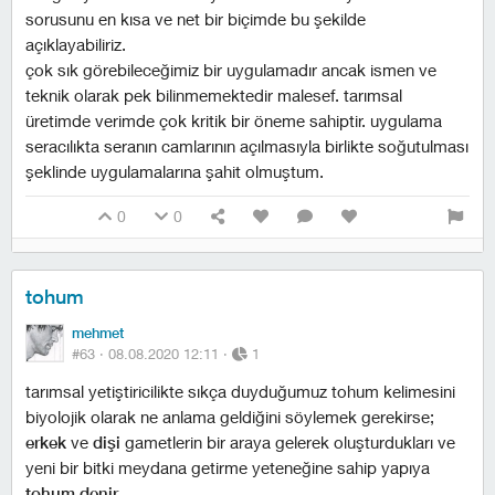
sorusunu en kısa ve net bir biçimde bu şekilde
açıklayabiliriz.
çok sık görebileceğimiz bir uygulamadır ancak ismen ve
teknik olarak pek bilinmemektedir malesef. tarımsal
üretimde verimde çok kritik bir öneme sahiptir. uygulama
seracılıkta seranın camlarının açılmasıyla birlikte soğutulması
şeklinde uygulamalarına şahit olmuştum.
0
0
tohum
mehmet
#63 ·
08.08.2020 12:11
·
1
tarımsal yetiştiricilikte sıkça duyduğumuz tohum kelimesini
biyolojik olarak ne anlama geldiğini söylemek gerekirse;
erkek
ve
dişi
gametlerin bir araya gelerek oluşturdukları ve
yeni bir bitki meydana getirme yeteneğine sahip yapıya
tohum denir.