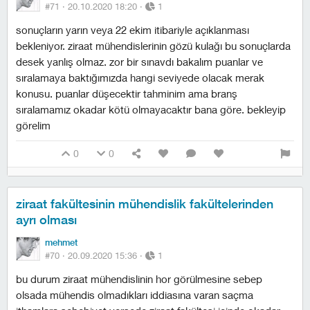
#71 ·
20.10.2020 18:20
·
1
sonuçların yarın veya 22 ekim itibariyle açıklanması
bekleniyor. ziraat mühendislerinin gözü kulağı bu sonuçlarda
desek yanlış olmaz. zor bir sınavdı bakalım puanlar ve
sıralamaya baktığımızda hangi seviyede olacak merak
konusu. puanlar düşecektir tahminim ama branş
sıralamamız okadar kötü olmayacaktır bana göre. bekleyip
görelim
0
0
ziraat fakültesinin mühendislik fakültelerinden
ayrı olması
mehmet
#70 ·
20.09.2020 15:36
·
1
bu durum ziraat mühendislinin hor görülmesine sebep
olsada mühendis olmadıkları iddiasına varan saçma