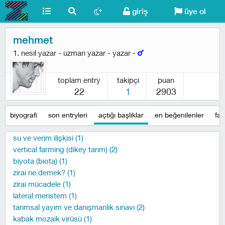
giriş
üye ol
mehmet
1. nesil yazar - uzman yazar - yazar -
toplam entry
takipçi
puan
22
1
2903
biyografi
son entryleri
açtığı başlıklar
en beğenilenler
fav
su ve verim ilişkisi (1)
vertical farming (dikey tarım) (2)
biyota (biota) (1)
zirai ne demek? (1)
zirai mücadele (1)
lateral meristem (1)
tarımsal yayım ve danışmanlık sınavı (2)
kabak mozaik virüsü (1)