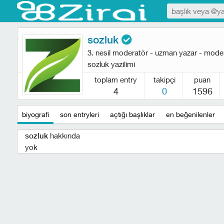
sozluk
3. nesil moderatör - uzman yazar - mode
sozluk yazilimi
toplam entry
takipçi
puan
4
0
1596
biyografi
son entryleri
açtığı başlıklar
en beğenilenler
hakkında
sozluk
yok