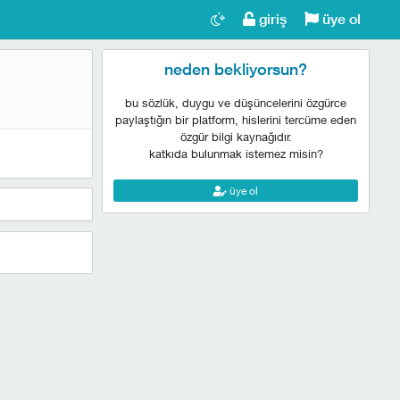
giriş
üye ol
neden bekliyorsun?
bu sözlük, duygu ve düşüncelerini özgürce
paylaştığın bir platform, hislerini tercüme eden
özgür bilgi kaynağıdır.
katkıda bulunmak istemez misin?
üye ol