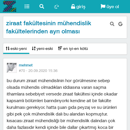
giriş
üye ol
ziraat fakültesinin mühendislik
fakültelerinden ayrı olması
eski-yeni
yeni-eski
en iyi-en kötü
mehmet
#70 ·
20.09.2020 15:36
bu durum ziraat mühendislinin hor görülmesine sebep
olsada mühendis olmadıkları iddiasına varan saçma
ithamlara sebebiyet versede ziraat fakültesi içinde okadar
kapsamlı bölümleri barındırıyorki kendine ait bir fakülte
kurulması gerekiyor. hatta şuan gıda peyzaj ve su ürünleri
gibi pek çok mühendislik dalı bu alandan kopmuştur.
kısacası ziraat mühendisliği bir mühendislik dalından çok
daha fazlasıdır kendi içinde bile dallar çıkartmış koca bir