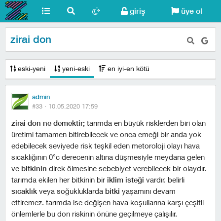
giriş
üye ol
zirai don
eski-yeni
yeni-eski
en iyi-en kötü
admin
#33 ·
10.05.2020 17:59
zirai don ne demektir;
tarımda en büyük risklerden biri olan
üretimi tamamen bitirebilecek ve onca emeği bir anda yok
edebilecek seviyede risk teşkil eden metoroloji olayı hava
sıcaklığının 0°c derecenin altına düşmesiyle meydana gelen
ve
bitkinin
direk ölmesine sebebiyet verebilecek bir olaydır.
tarımda ekilen her bitkinin bir
iklim isteği
vardır. belirli
sıcaklık
veya soğukluklarda
bitki
yaşamını devam
ettiremez. tarımda ise değişen hava koşullarına karşı çeşitli
önlemlerle bu don riskinin önüne geçilmeye çalışılır.