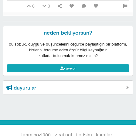
0
0
neden bekliyorsun?
bu sözlük, duygu ve düşüncelerini özgürce paylaştığın bir platform,
hislerini tercüme eden özgür bilgi kaynağıdır.
katkıda bulunmak istemez misin?
üye ol
duyurular
tarım sözlüğü - zirai.net
iletişim
kurallar