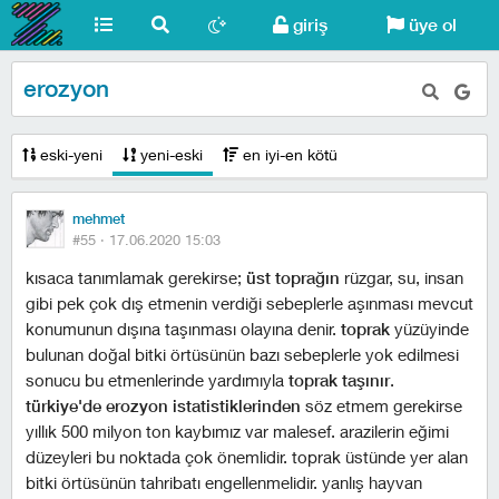
giriş
üye ol
erozyon
eski-yeni
yeni-eski
en iyi-en kötü
mehmet
#55 ·
17.06.2020 15:03
kısaca tanımlamak gerekirse;
üst toprağın
rüzgar, su, insan
gibi pek çok dış etmenin verdiği sebeplerle aşınması mevcut
konumunun dışına taşınması olayına denir.
toprak
yüzüyinde
bulunan doğal bitki örtüsünün bazı sebeplerle yok edilmesi
sonucu bu etmenlerinde yardımıyla
toprak taşınır
.
türkiye'de erozyon istatistiklerinden
söz etmem gerekirse
yıllık 500 milyon ton kaybımız var malesef. arazilerin eğimi
düzeyleri bu noktada çok önemlidir. toprak üstünde yer alan
bitki örtüsünün tahribatı engellenmelidir. yanlış hayvan