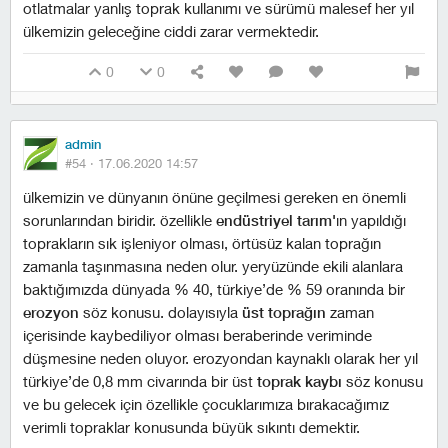
otlatmalar yanlış toprak kullanımı ve sürümü malesef her yıl
ülkemizin geleceğine ciddi zarar vermektedir.
0
0
admin
#54 ·
17.06.2020 14:57
ülkemizin ve dünyanın önüne geçilmesi gereken en önemli
sorunlarından biridir. özellikle
endüstriyel tarım'
ın yapıldığı
toprakların sık işleniyor olması, örtüsüz kalan toprağın
zamanla taşınmasına neden olur. yeryüzünde ekili alanlara
baktığımızda dünyada % 40, türkiye’de % 59 oranında bir
erozyon
söz konusu. dolayısıyla
üst toprağın
zaman
içerisinde kaybediliyor olması beraberinde veriminde
düşmesine neden oluyor. erozyondan kaynaklı olarak her yıl
türkiye’de 0,8 mm civarında bir üst
toprak kaybı
söz konusu
ve bu gelecek için özellikle çocuklarımıza bırakacağımız
verimli topraklar konusunda büyük sıkıntı demektir.