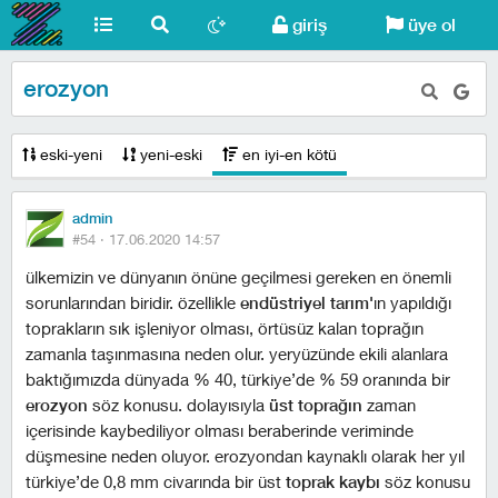
giriş
üye ol
erozyon
eski-yeni
yeni-eski
en iyi-en kötü
admin
#54 ·
17.06.2020 14:57
ülkemizin ve dünyanın önüne geçilmesi gereken en önemli
sorunlarından biridir. özellikle
endüstriyel tarım'
ın yapıldığı
toprakların sık işleniyor olması, örtüsüz kalan toprağın
zamanla taşınmasına neden olur. yeryüzünde ekili alanlara
baktığımızda dünyada % 40, türkiye’de % 59 oranında bir
erozyon
söz konusu. dolayısıyla
üst toprağın
zaman
içerisinde kaybediliyor olması beraberinde veriminde
düşmesine neden oluyor. erozyondan kaynaklı olarak her yıl
türkiye’de 0,8 mm civarında bir üst
toprak kaybı
söz konusu