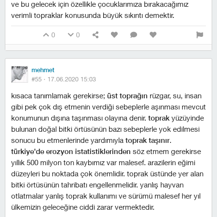
ve bu gelecek için özellikle çocuklarımıza bırakacağımız
verimli topraklar konusunda büyük sıkıntı demektir.
0
0
mehmet
#55 ·
17.06.2020 15:03
kısaca tanımlamak gerekirse;
üst toprağın
rüzgar, su, insan
gibi pek çok dış etmenin verdiği sebeplerle aşınması mevcut
konumunun dışına taşınması olayına denir.
toprak
yüzüyinde
bulunan doğal bitki örtüsünün bazı sebeplerle yok edilmesi
sonucu bu etmenlerinde yardımıyla
toprak taşınır
.
türkiye'de erozyon istatistiklerinden
söz etmem gerekirse
yıllık 500 milyon ton kaybımız var malesef. arazilerin eğimi
düzeyleri bu noktada çok önemlidir. toprak üstünde yer alan
bitki örtüsünün tahribatı engellenmelidir. yanlış hayvan
otlatmalar yanlış toprak kullanımı ve sürümü malesef her yıl
ülkemizin geleceğine ciddi zarar vermektedir.