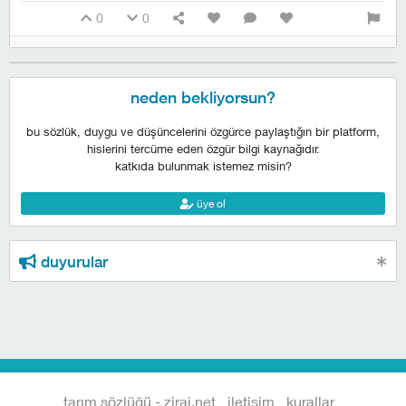
0
0
neden bekliyorsun?
bu sözlük, duygu ve düşüncelerini özgürce paylaştığın bir platform,
hislerini tercüme eden özgür bilgi kaynağıdır.
katkıda bulunmak istemez misin?
üye ol
duyurular
tarım sözlüğü - zirai.net
iletişim
kurallar