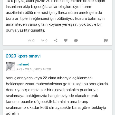
10 u peyzaj alanı yüzde 20 sinde ise şehirden sözde kaçan
insanların ekip biçeceği alanlar oluşturuluyor. tarım
arazilerinin bölünmemesi için yıllarca süren emek şehirde
bunalan tiplerin eğlencesi için bölünüyor. kusura bakmayın
ama isteyen varsa gitsin köyüne yerleşsin. yok böyle bir
dünya yazıktır günahtır.
0
0
2020 kpss sınavı
mehmet
#71 ·
20.10.2020 18:20
sonuçların yarın veya 22 ekim itibariyle açıklanması
bekleniyor. ziraat mühendislerinin gözü kulağı bu sonuçlarda
desek yanlış olmaz. zor bir sınavdı bakalım puanlar ve
sıralamaya baktığımızda hangi seviyede olacak merak
konusu. puanlar düşecektir tahminim ama branş
sıralamamız okadar kötü olmayacaktır bana göre. bekleyip
görelim