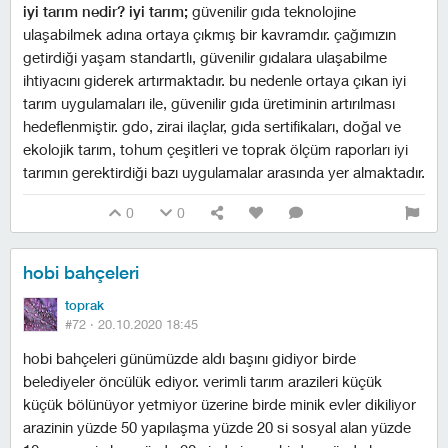
i̇yi tarım nedir?
i̇yi tarım;
güvenilir gıda teknolojine
ulaşabilmek adına ortaya çıkmış bir kavramdır. çağımızın
getirdiği yaşam standartlı, güvenilir gıdalara ulaşabilme
ihtiyacını giderek artırmaktadır. bu nedenle ortaya çıkan iyi
tarım uygulamaları ile, güvenilir gıda üretiminin artırılması
hedeflenmiştir. gdo, zirai ilaçlar, gıda sertifikaları, doğal ve
ekolojik tarım, tohum çeşitleri ve toprak ölçüm raporları iyi
tarımın gerektirdiği bazı uygulamalar arasında yer almaktadır.
0
0
hobi bahçeleri
toprak
#72 ·
20.10.2020 18:45
hobi bahçeleri günümüzde aldı başını gidiyor birde
belediyeler öncülük ediyor. verimli tarım arazileri küçük
küçük bölünüyor yetmiyor üzerine birde minik evler dikiliyor
arazinin yüzde 50 yapılaşma yüzde 20 si sosyal alan yüzde