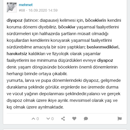
mehmet
#68 ·
16.09.2020 14:59
diyapoz
(latince: diapause) kelimesi için,
böceklerin
kendini
koruma dönemi diyebiliriz.
böcekler
yaşamsal faaliyetlerini
sürdürmeleri için halihazırda şartların müsait olmadığı
koşullardan kendilerini koruyarak yaşamsal faaliyetlirini
sürdürebilme amacıyla bir süre yaptıkları;
beslenmedikleri
,
hareketsiz
kaldıkları ve fizyolojik olarak yaşamlar
faaliyetlerini ise minimuma düşürdükleri evreye
diyapoz
denir. yaşam döngüsünde böceklerin önemli dönemlerinin
herhangi birinde ortaya çıkabilir.
yumurta, larva ve pupa dönemlerindeki diyapoz, gelişmede
duraklama şeklinde görülür. erginlerde ise üremede durma
ve vücut yağının depolanması şeklindedir.yalancı ve gerçek
diyapoz olmak üzere ikiye ayrılır. mevsimsel olarak yaş ve
kış olmak üzere ayrılmaktadır.
0
0