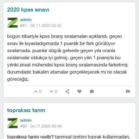
2020 kpss sınavı
admin
#81 ·
06.11.2020 00:42
bugün itibariyle kpss branş sıralamaları açıklandı. geçen
sınav ile kıyasladıgımızda 1 puanlık bir fark görülüyor
sıralamada. puanlar düşük gelsede geçen yıla oranla
sıralamalar oldukça iyi gelmiş. geçen yılın 1 puanıyla bu
yılınki ziraat mühendisi kpss branş sıralamasında farketmiş
durumdadır. bakalım atamalar gerçekleşecek mi ne olacak
göreceğiz.
0
0
topraksız tarım
admin
#80 ·
04.11.2020 20:46
topraksız tarım nedir?
tarımsal üretimi toprak kullanmadan,