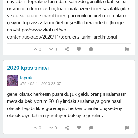
sayılabilir. topraksız tarımda ülkemizde genellikle katı kültür
ortamında domates başlıca olmak üzere biber salatalık çilek
ve su kültüründe marul biber gibi ürünlerin üretimi ön plana
çıkıyor.
topraksız tarım
üretim şekilleri resimdedir. [image
src=https://www.zirai.net/wp-
content/uploads/2020/11/topraksiz-tarim-uretim.png]
0
0
2020 kpss sınavı
toprak
#79 ·
02.11.2020 23:07
genel olarak herkesin puanı düşük geldi. branş sıralamasını
merakla bekliyorum 2018 yılındaki sıralamaya göre nasıl
olacak hep birlikte göreceğiz. herkes puanlar düşsede iyi
olacak diye tahmin yürütüyor bekleyip görelim.
0
0