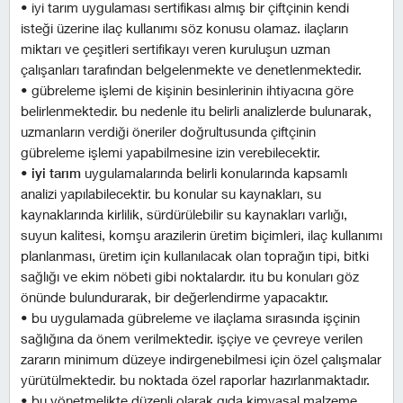
• i̇yi tarım uygulaması sertifikası almış bir çiftçinin kendi
isteği üzerine ilaç kullanımı söz konusu olamaz. i̇laçların
miktarı ve çeşitleri sertifikayı veren kuruluşun uzman
çalışanları tarafından belgelenmekte ve denetlenmektedir.
• gübreleme işlemi de kişinin besinlerinin ihtiyacına göre
belirlenmektedir. bu nedenle i̇tu belirli analizlerde bulunarak,
uzmanların verdiği öneriler doğrultusunda çiftçinin
gübreleme işlemi yapabilmesine izin verebilecektir.
•
i̇yi tarım
uygulamalarında belirli konularında kapsamlı
analizi yapılabilecektir. bu konular su kaynakları, su
kaynaklarında kirlilik, sürdürülebilir su kaynakları varlığı,
suyun kalitesi, komşu arazilerin üretim biçimleri, ilaç kullanımı
planlanması, üretim için kullanılacak olan toprağın tipi, bitki
sağlığı ve ekim nöbeti gibi noktalardır. i̇tu bu konuları göz
önünde bulundurarak, bir değerlendirme yapacaktır.
• bu uygulamada gübreleme ve ilaçlama sırasında işçinin
sağlığına da önem verilmektedir. i̇şçiye ve çevreye verilen
zararın minimum düzeye indirgenebilmesi için özel çalışmalar
yürütülmektedir. bu noktada özel raporlar hazırlanmaktadır.
• bu yönetmelikte düzenli olarak gıda kimyasal malzeme