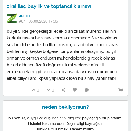
zirai ilaç bayilik ve toptancılık sınavı
admin
#67 ·
05.09.2020 17:05
bu yıl 3 ilde gerçekleştirilecek olan ziraat mühendislerinin
korkulu rüyası bir sınav. corona döneminde 3 ile yayılması
sevindirici elbette. bu iller; ankara, istanbul ve izmir olarak
belirlenmiş. keşke bölgesel bir planlama olsaymış. bu yıl
orman ve orman endüstri mühendisleride girecek olması
bizleri oldukça üzdü doğrusu. kimi yerlerde sürekli
ertelenecek mi gibi sorular dolansa da virüsün durumunu
elbet biliyorlardı kpss yapılacak iken bu sınav yapılır tabi.
0
0
neden bekliyorsun?
bu sözlük, duygu ve düşüncelerini özgürce paylaştığın bir platform,
hislerini tercüme eden özgür bilgi kaynağıdır.
katkıda bulunmak istemez misin?