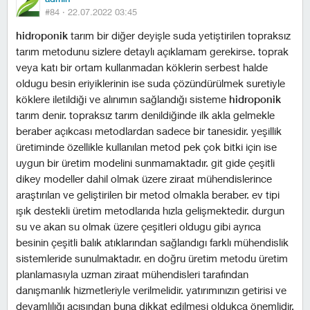
#84 ·
22.07.2022 03:45
hidroponik
tarım bir diğer deyişle suda yetiştirilen topraksız
tarım metodunu sizlere detaylı açıklamam gerekirse. toprak
veya katı bir ortam kullanmadan köklerin serbest halde
oldugu besin eriyiklerinin ise suda çözündürülmek suretiyle
köklere iletildiği ve alınımın sağlandığı sisteme
hidroponik
tarım denir. topraksız tarım denildiğinde ilk akla gelmekle
beraber açıkcası metodlardan sadece bir tanesidir. yeşillik
üretiminde özellikle kullanılan metod pek çok bitki için ise
uygun bir üretim modelini sunmamaktadır. git gide çeşitli
dikey modeller dahil olmak üzere ziraat mühendislerince
araştırılan ve geliştirilen bir metod olmakla beraber. ev tipi
ışık destekli üretim metodlarıda hızla gelişmektedir. durgun
su ve akan su olmak üzere çeşitleri oldugu gibi ayrıca
besinin çeşitli balık atıklarından sağlandıgı farklı mühendislik
sistemleride sunulmaktadır. en doğru üretim metodu üretim
planlamasıyla uzman ziraat mühendisleri tarafından
danışmanlık hizmetleriyle verilmelidir. yatırımınızın getirisi ve
devamlılığı açısından buna dikkat edilmesi oldukça önemlidir.