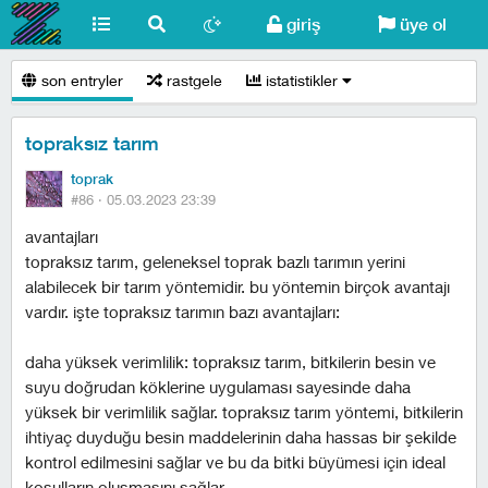
giriş
üye ol
son entryler
rastgele
istatistikler
topraksız tarım
toprak
#86 ·
05.03.2023 23:39
avantajları
topraksız tarım, geleneksel toprak bazlı tarımın yerini
alabilecek bir tarım yöntemidir. bu yöntemin birçok avantajı
vardır. i̇şte topraksız tarımın bazı avantajları:
daha yüksek verimlilik: topraksız tarım, bitkilerin besin ve
suyu doğrudan köklerine uygulaması sayesinde daha
yüksek bir verimlilik sağlar. topraksız tarım yöntemi, bitkilerin
ihtiyaç duyduğu besin maddelerinin daha hassas bir şekilde
kontrol edilmesini sağlar ve bu da bitki büyümesi için ideal
koşulların oluşmasını sağlar.