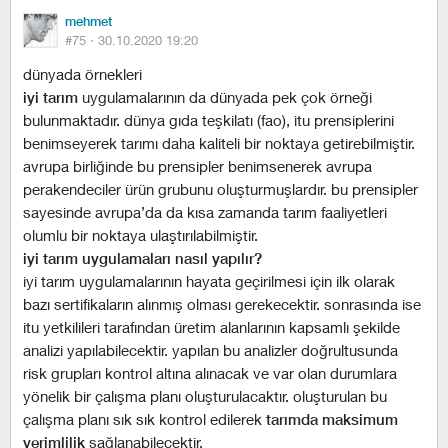
mehmet
#75 ·
30.10.2020 19:20
dünyada örnekleri
i̇yi tarım
uygulamalarının da dünyada pek çok örneği
bulunmaktadır. dünya gıda teşkilatı (fao), i̇tu prensiplerini
benimseyerek tarımı daha kaliteli bir noktaya getirebilmiştir.
avrupa birliğinde bu prensipler benimsenerek avrupa
perakendeciler ürün grubunu oluşturmuşlardır. bu prensipler
sayesinde avrupa’da da kısa zamanda tarım faaliyetleri
olumlu bir noktaya ulaştırılabilmiştir.
i̇yi tarım uygulamaları nasıl yapılır?
i̇yi tarım uygulamalarının hayata geçirilmesi için ilk olarak
bazı sertifikaların alınmış olması gerekecektir. sonrasında ise
i̇tu yetkilileri tarafından üretim alanlarının kapsamlı şekilde
analizi yapılabilecektir. yapılan bu analizler doğrultusunda
risk grupları kontrol altına alınacak ve var olan durumlara
yönelik bir çalışma planı oluşturulacaktır. oluşturulan bu
çalışma planı sık sık kontrol edilerek
tarımda maksimum
verimlilik
sağlanabilecektir.