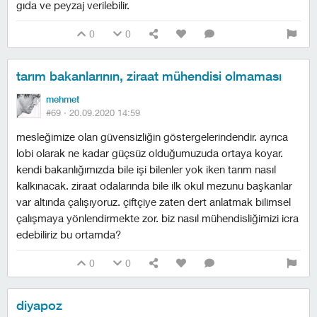
gıda ve peyzaj verilebilir.
0
0
tarım bakanlarının, ziraat mühendisi olmaması
mehmet
#69 ·
20.09.2020 14:59
mesleğimize olan güvensizliğin göstergelerindendir. ayrıca
lobi olarak ne kadar güçsüz olduğumuzuda ortaya koyar.
kendi bakanlığımızda bile işi bilenler yok iken tarım nasıl
kalkınacak. ziraat odalarında bile ilk okul mezunu başkanlar
var altında çalışıyoruz. çiftçiye zaten dert anlatmak bilimsel
çalışmaya yönlendirmekte zor. biz nasıl mühendisliğimizi icra
edebiliriz bu ortamda?
0
0
diyapoz