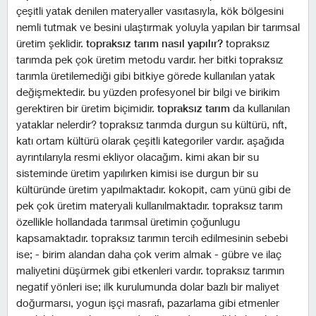
çeşitli yatak denilen materyaller vasıtasıyla, kök bölgesini
nemli tutmak ve besini ulaştırmak yoluyla yapılan bir tarımsal
üretim şeklidir.
topraksız tarım nasıl yapılır?
topraksız
tarımda pek çok üretim metodu vardır. her bitki topraksız
tarımla üretilemediği gibi bitkiye görede kullanılan yatak
değişmektedir. bu yüzden profesyonel bir bilgi ve birikim
gerektiren bir üretim biçimidir.
topraksız tarım
da kullanılan
yataklar nelerdir? topraksız tarımda durgun su kültürü, nft,
katı ortam kültürü olarak çeşitli kategoriler vardır. aşağıda
ayrıntılarıyla resmi ekliyor olacağım. kimi akan bir su
sisteminde üretim yapılırken kimisi ise durgun bir su
kültüründe üretim yapılmaktadır. kokopit, cam yünü gibi de
pek çok üretim materyali kullanılmaktadır. topraksız tarım
özellikle hollandada tarımsal üretimin çoğunlugu
kapsamaktadır. topraksız tarımın tercih edilmesinin sebebi
ise; - birim alandan daha çok verim almak - gübre ve ilaç
maliyetini düşürmek gibi etkenleri vardır. topraksız tarımın
negatif yönleri ise; ilk kurulumunda dolar bazlı bir maliyet
doğurmarsı, yogun işçi masrafı, pazarlama gibi etmenler