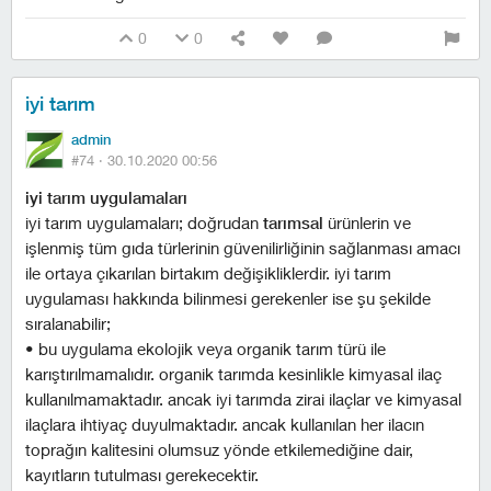
0
0
i̇yi tarım
admin
#74 ·
30.10.2020 00:56
i̇yi tarım uygulamaları
i̇yi tarım uygulamaları; doğrudan
tarımsal
ürünlerin ve
işlenmiş tüm gıda türlerinin güvenilirliğinin sağlanması amacı
ile ortaya çıkarılan birtakım değişikliklerdir. i̇yi tarım
uygulaması hakkında bilinmesi gerekenler ise şu şekilde
sıralanabilir;
• bu uygulama ekolojik veya organik tarım türü ile
karıştırılmamalıdır. organik tarımda kesinlikle kimyasal ilaç
kullanılmamaktadır. ancak iyi tarımda zirai ilaçlar ve kimyasal
ilaçlara ihtiyaç duyulmaktadır. ancak kullanılan her ilacın
toprağın kalitesini olumsuz yönde etkilemediğine dair,
kayıtların tutulması gerekecektir.