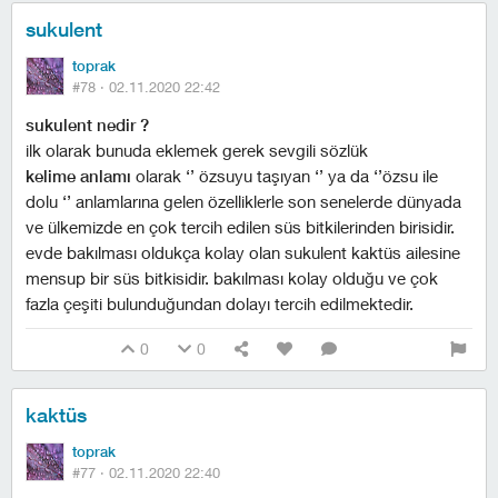
sukulent
toprak
#78 ·
02.11.2020 22:42
sukulent nedir ?
ilk olarak bunuda eklemek gerek sevgili sözlük
kelime anlamı
olarak ‘’ özsuyu taşıyan ‘’ ya da ‘’özsu ile
dolu ‘’ anlamlarına gelen özelliklerle son senelerde dünyada
ve ülkemizde en çok tercih edilen süs bitkilerinden birisidir.
evde bakılması oldukça kolay olan sukulent kaktüs ailesine
mensup bir süs bitkisidir. bakılması kolay olduğu ve çok
fazla çeşiti bulunduğundan dolayı tercih edilmektedir.
0
0
kaktüs
toprak
#77 ·
02.11.2020 22:40