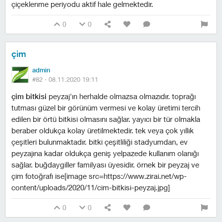
çiçeklenme periyodu aktif hale gelmektedir.
0
0
çim
admin
#82 ·
08.11.2020 19:11
çim bitkisi
peyzaj'ın herhalde olmazsa olmazıdır. toprağı
tutması güzel bir görünüm vermesi ve kolay üretimi tercih
edilen bir örtü bitkisi olmasını sağlar. yayıcı bir tür olmakla
beraber oldukça kolay üretilmektedir. tek veya çok yıllık
çeşitleri bulunmaktadır. bitki çeşitliliği stadyumdan, ev
peyzajına kadar oldukça geniş yelpazede kullanım olanığı
sağlar. buğdaygiller familyası üyesidir. örnek bir peyzaj ve
çim fotoğrafı ise[image src=https://www.zirai.net/wp-
content/uploads/2020/11/cim-bitkisi-peyzaj.jpg]
0
0