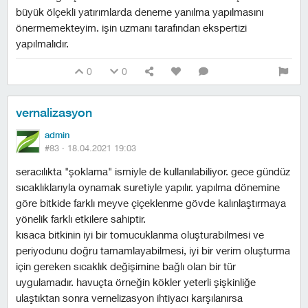
büyük ölçekli yatırımlarda deneme yanılma yapılmasını
önermemekteyim. işin uzmanı tarafından ekspertizi
yapılmalıdır.
0
0
vernalizasyon
admin
#83 ·
18.04.2021 19:03
seracılıkta "şoklama" ismiyle de kullanılabiliyor. gece gündüz
sıcaklıklarıyla oynamak suretiyle yapılır. yapılma dönemine
göre bitkide farklı meyve çiçeklenme gövde kalınlaştırmaya
yönelik farklı etkilere sahiptir.
kısaca bitkinin iyi bir tomucuklanma oluşturabilmesi ve
periyodunu doğru tamamlayabilmesi, iyi bir verim oluşturma
için gereken sıcaklık değişimine bağlı olan bir tür
uygulamadır. havuçta örneğin kökler yeterli şişkinliğe
ulaştıktan sonra vernelizasyon ihtiyacı karşılanırsa