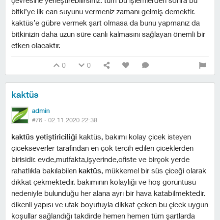
çevresine yerleştirebilirsiniz. tüm bu işlemlerden sonra bu
bitki’ye ilk can suyunu vermeniz zamanı gelmiş demektir.
kaktüs’e gübre vermek şart olmasa da bunu yapmanız da
bitkinizin daha uzun süre canlı kalmasını sağlayan önemli bir
etken olacaktır.
0
0
kaktüs
admin
#76 ·
02.11.2020 22:38
kaktüs yetiştiriciliği
kaktüs, bakımı kolay çicek isteyen
çicekseverler tarafından en çok tercih edilen çiceklerden
birisidir. evde,mutfakta,işyerinde,ofiste ve birçok yerde
rahatlıkla bakılabilen
kaktüs
, mükkemel bir süs çiceği olarak
dikkat çekmektedir. bakımının kolaylığı ve hoş görüntüsü
nedeniyle bulunduğu her alana ayrı bir hava katabilmektedir.
dikenli yapısı ve ufak boyutuyla dikkat çeken bu çicek uygun
koşullar sağlandığı takdirde hemen hemen tüm şartlarda